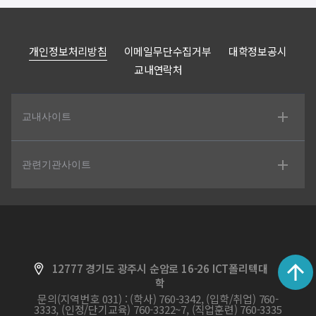
개인정보처리방침
이메일무단수집거부
대학정보공시
교내연락처
교내사이트
관련기관사이트
12777 경기도 광주시 순암로 16-26 ICT폴리텍대
학
문의(지역번호 031) : (학사) 760-3342, (입학/취업) 760-
3333, (인정/단기교육) 760-3322~7, (직업훈련) 760-3335