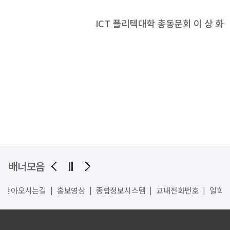
ICT 폴리텍대학 총동문회 이 상 화
배너모음
찾아오시는길
홍보영상
종합정보시스템
교내전화번호
일학