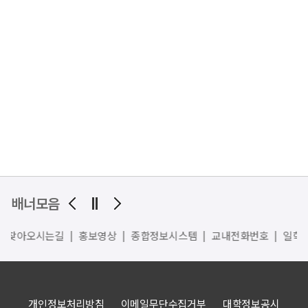
배너모음
찾아오시는길
홍보영상
종합정보시스템
교내전화번호
일학
개인정보처리방침
이메일무단수집거부
대학정보공시