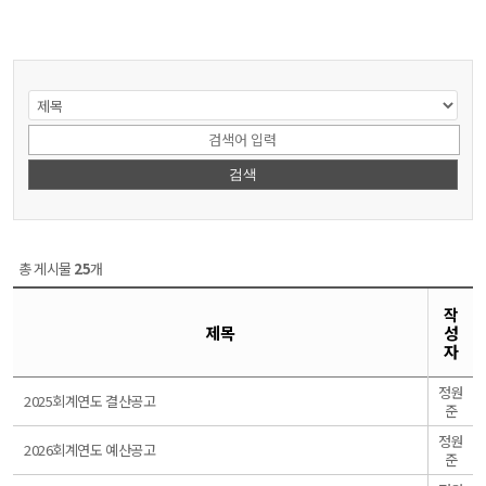
검색
총 게시물
25
개
작
제목
성
자
정원
일
2025회계연도 결산공고
준
반
정원
일
2026회계연도 예산공고
준
반