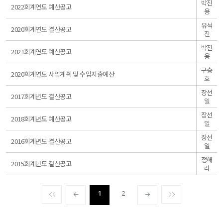
박진
일
2022회계연도 예산공고
용
반
유석
일
2020회계연도 결산공고
진
반
박진
일
2021회계연도 예산공고
용
반
구승
일
2020회계연도 사업계획 및 수입지출예산
호
반
장선
일
2017회계년도 결산공고
일
반
장선
일
2018회계년도 예산공고
일
반
장선
일
2016회계년도 결산공고
일
반
정해
일
2015회계년도 결산공고
라
반
1
2