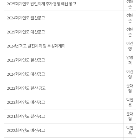
정원
일
2025회계연도 법인회계 추가경정 예산 공고
준
반
정원
일
2024회계연도 결산공고
준
반
정원
일
2025회계연도 예산공고
준
반
이건
일
2024년 학교 발전계획 및 특성화계획
영
반
양령
일
2023회계연도 결산공고
희
반
이건
일
2024회계연도 예산공고
영
반
문대
일
2022회계연도 결산 공고
권
반
박진
일
2023회계연도 예산공고
용
반
문대
일
2021회계연도 결산공고
권
반
박진
일
2022회계연도 예산공고
용
반