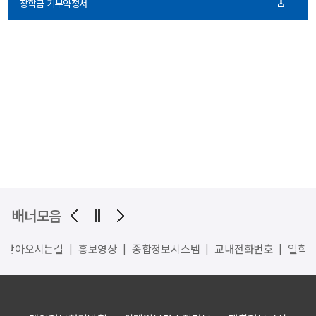
장학금 기부약정서
배너모음
찾아오시는길
홍보영상
종합정보시스템
교내전화번호
일학