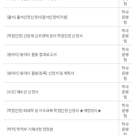
반
팀
학사
일
(출석) 출석인정신청서(결석인정허가원)
운영
반
팀
학사
일
(학점인정) 산업체 근무경력 등의 학점인정 신청서
운영
반
팀
학사
일
(동아리) 동아리 활동 결과보고서
운영
반
팀
학사
일
(동아리) 동아리 활동(등록) 신청서 및 계획서
운영
반
팀
학사
일
(수강) 재수강 신청서
운영
반
팀
학사
일
(학점인정) 타대학 등 이수과목 학점인정 신청서 ★개정양식★
운영
반
팀
학사
일
(학적) 학적부 기재사항 정정원
운영
반
팀