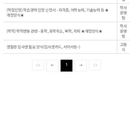
학사
일
(학점인정) 학습경력 인정 신청서 - 자격증, 어학능력, 기술능력 등 ★
운영
반
개정양식★
팀
학사
일
(학적) 학적변동 관련 - 휴학, 휴학취소, 복학, 자퇴 ★개정양식★
운영
반
팀
고용
일
생활관 입사생 필요 양식(입사생카드, 서약서등~)
식
반
1