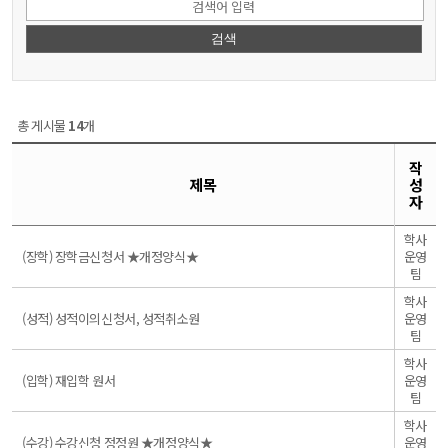
검색
총 게시물
14
개
작
제목
성
자
학사
일
(장학) 장학금신청서 ★개정양식★
운영
반
팀
학사
일
(성적) 성적이의신청서, 성적취소원
운영
반
팀
학사
일
(입학) 재입학 원서
운영
반
팀
학사
일
(수강) 수강신청 정정원 ★개정양식★
운영