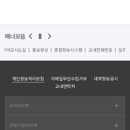
배너모음
찾아오시는길
홍보영상
종합정보시스템
교내전화번호
일학
개인정보처리방침
이메일무단수집거부
대학정보공시
교내연락처
교내사이트
관련기관사이트