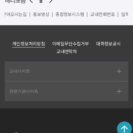
배너모음
찾아오시는길
홍보영상
종합정보시스템
교내전화번호
일학
개인정보처리방침
이메일무단수집거부
대학정보공시
교내연락처
교내사이트
관련기관사이트